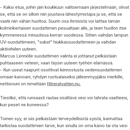
- Kaksi etua, joihin jäin koukkuun valitsemaani järjestelmään, olivat
se, että se on silloin niin joustava lähestymistapa ja se, että se
vaatii niin vähän huoltoa. Suurin osa ihmisistä voi laittaa tämän
kolminkertaisen suodattimen pesualtaan alle, ja teen huollon itse
kymmenessä minuutissa kerran vuodessa. Sitten vaihdan lampun
UV-suodattimeen, "sukat" hiukkassuodattimeen ja vaihdan
aktiivihiilen uuteen.
Marcus Lönnölle suodattimen valinta ei johtanut pelkästään
puhtaaseen veteen, vaan täysin uuteen työhön elämässä.
- Kun useat naapurit osoittivat kiinnostusta vedensuodattimen
omaan kaivoani, ryhdyin ruotsalaiseksi jälleenmyyjäksi merkille,
nettisivuni on nimeltään
filtreratvatten.nu.
Tiesitkö, että runsaasti rautaa sisältävä vesi voi tahrata vaatteesi,
kun peset ne koneessa?
Toinen syy, ei siis pelkästään terveydellisistä syistä, kannattaa
tarkistaa suodattimien tarve, kun sinulla on oma kaivo tai ota vesi