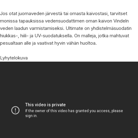
Jos otat juomaveden järvestä tai omasta kaivostasi, tarvitset
monissa tapauksissa vedensuodattimen oman kaivon Vindeln
veden laadun varmistamiseksi. Ultimate on yhdistelmäsuodatin
hiukkas-, hiili- ja UV-suodatuksella. On malleja, jotka mahtuvat
pesualtaan alle ja vaativat hyvin vähän huoltoa.
Lyhytelokuva