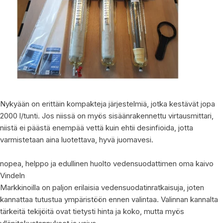
Nykyään on erittäin kompakteja järjestelmiä, jotka kestävät jopa
2000 l/tunti. Jos niissä on myös sisäänrakennettu virtausmittari,
niistä ei päästä enempää vettä kuin ehtii desinfioida, jotta
varmistetaan aina luotettava, hyvä juomavesi.
nopea, helppo ja edullinen huolto vedensuodattimen oma kaivo
Vindeln
Markkinoilla on paljon erilaisia ​​vedensuodatinratkaisuja, joten
kannattaa tutustua ympäristöön ennen valintaa. Valinnan kannalta
tärkeitä tekijöitä ovat tietysti hinta ja koko, mutta myös