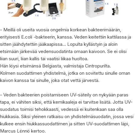
- Meillä oli useita vuosia ongelmia korkean bakteerimäärän,
erityisesti E.coli -bakteerin, kanssa. Veden keitettiin kattilassa ja
sitten jäähdytettiin jääkaapissa... Lopulta kyllästyin ja aloin
etsimään järkevää vedensuodatinta omaan kaivoon. Se ei olisi
liian suuri, liian kallis tai vaatisi liikaa huoltoa.
Hän löysi etsimänsä Belgiasta, valmistaja Cintropurilta.
Kolmen suodattimen yhdistelmä, jotka on sovitettu sinulle oman
kaivon kanssa tai sinulle, joka otat vettä järvestä.
- Veden bakteerien poistamiseen UV-säteily on nykyään paras
tapa, ei vähiten siksi, että kemikaaleja ei tarvitse lisätä. Jotta UV-
suodatus toimisi tehokkaasti, vedessä ei kuitenkaan saa olla
hiukkasia. Siksi yleinen ratkaisu on yhdistelmäsuodatin, jossa vesi
kulkee ensin hiukkassuodattimen ja sitten UV-suodattimen läpi,
Marcus Lönnö kertoo.