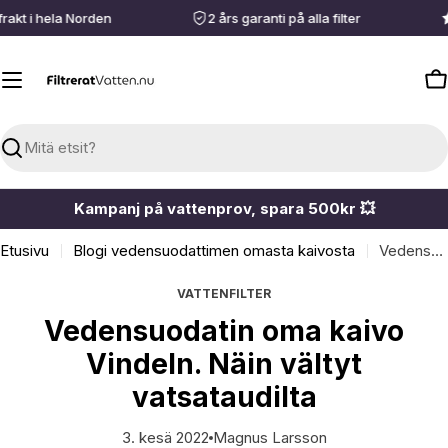
Siirry
rakt i hela Norden
2 års garanti på alla filter
sisältöön
O
Haku
Kampanj på vattenprov, spara 500kr 💥
Etusivu
Blogi vedensuodattimen omasta kaivosta
Vedensuodatin oma kaivo Vindeln. Näin vältyt vatsataudilta
VATTENFILTER
Vedensuodatin oma kaivo
Vindeln. Näin vältyt
vatsataudilta
3. kesä 2022
Magnus Larsson