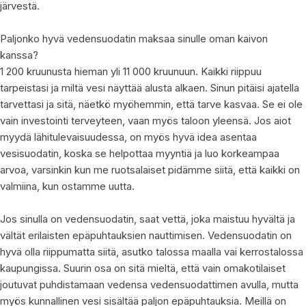
järvestä.
Paljonko hyvä vedensuodatin maksaa sinulle oman kaivon
kanssa?
1 200 kruunusta hieman yli 11 000 kruunuun. Kaikki riippuu
tarpeistasi ja miltä vesi näyttää alusta alkaen. Sinun pitäisi ajatella
tarvettasi ja sitä, näetkö myöhemmin, että tarve kasvaa. Se ei ole
vain investointi terveyteen, vaan myös taloon yleensä. Jos aiot
myydä lähitulevaisuudessa, on myös hyvä idea asentaa
vesisuodatin, koska se helpottaa myyntiä ja luo korkeampaa
arvoa, varsinkin kun me ruotsalaiset pidämme siitä, että kaikki on
valmiina, kun ostamme uutta.
Jos sinulla on vedensuodatin, saat vettä, joka maistuu hyvältä ja
vältät erilaisten epäpuhtauksien nauttimisen. Vedensuodatin on
hyvä olla riippumatta siitä, asutko talossa maalla vai kerrostalossa
kaupungissa. Suurin osa on sitä mieltä, että vain omakotilaiset
joutuvat puhdistamaan vedensa vedensuodattimen avulla, mutta
myös kunnallinen vesi sisältää paljon epäpuhtauksia. Meillä on