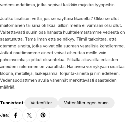
vedensuodattimia, jotka sopivat kaikkiin majoitustyyppeihin.
Juotko lasillisen vettä, jos se näyttäisi likaiselta? Oliko se ollut
maitomainen tai siinä oli likaa. Silloin meillä ei varmaan olisi ollut.
Valitettavasti suurin osa hanasta huuhtelemastamme vedestä on
saastunutta. Tämä ilman että se näkyy. Tämä tarkoittaa, että
otamme aineita, jotka voivat olla suoraan vaarallisia kehollemme.
Jotkut nauttimamme aineet voivat aiheuttaa meille vain
pahoinvointia ja jotkut oksentelua. Pitkällä aikavälillä erilaisten
aineiden nieleminen on vaarallista. Hanavesi voi nykyään sisältää
klooria, metalleja, lääkejäämiä, torjunta-aineita ja niin edelleen.
Vedensuodattimen avulla vähennät merkittävästi saasteiden
määrää.
Tunnisteet:
Vattenfilter
Vattenfilter egen brunn
Jaa: