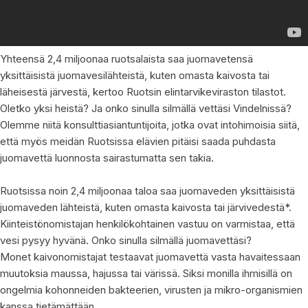
Yhteensä 2,4 miljoonaa ruotsalaista saa juomavetensä
yksittäisistä juomavesilähteistä, kuten omasta kaivosta tai
läheisestä järvestä, kertoo Ruotsin elintarvikeviraston tilastot.
Oletko yksi heistä? Ja onko sinulla silmällä vettäsi Vindelnissä?
Olemme niitä konsulttiasiantuntijoita, jotka ovat intohimoisia siitä,
että myös meidän Ruotsissa elävien pitäisi saada puhdasta
juomavettä luonnosta sairastumatta sen takia.
Ruotsissa noin 2,4 miljoonaa taloa saa juomaveden yksittäisistä
juomaveden lähteistä, kuten omasta kaivosta tai järvivedestä*.
Kiinteistönomistajan henkilökohtainen vastuu on varmistaa, että
vesi pysyy hyvänä. Onko sinulla silmällä juomavettäsi?
Monet kaivonomistajat testaavat juomavettä vasta havaitessaan
muutoksia maussa, hajussa tai värissä. Siksi monilla ihmisillä on
ongelmia kohonneiden bakteerien, virusten ja mikro-organismien
kanssa tietämättään.