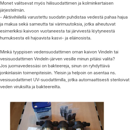
Monet valitsevat myös hiilisuodattimen ja kolminkertaisen
järjestelmän.
- Aktiivihiilellä varustettu suodatin puhdistaa vedestä pahaa hajua
ja makua sekä sameutta tai värimuutoksia, jotka aiheutuvat
esimerkiksi kaivoon vuotaneesta tai järvivestä löytyneestä
humuksesta eli hajoavista kasvi- ja eläinosista.
Minkä tyyppisen vedensuodattimen oman kaivon Vindeln tai
vesisuodattimen Vindeln-järven vesille minun pitäisi valita?
Jos juomavedessäsi on bakteereja, sinun on ryhdyttävä
jonkinlaisiin toimenpiteisiin. Yleisin ja helpoin on asentaa ns.
vesisuodattimet UV-suodattimilla, jotka automaattisesti steriloivat
veden viruksilta ja bakteereilta.