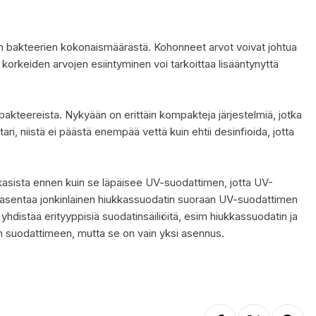
ien bakteerien kokonaismäärästä. Kohonneet arvot voivat johtua
 korkeiden arvojen esiintyminen voi tarkoittaa lisääntynyttä
ja bakteereista. Nykyään on erittäin kompakteja järjestelmiä, jotka
ari, niistä ei päästä enempää vettä kuin ehtii desinfioida, jotta
ukkasista ennen kuin se läpäisee UV-suodattimen, jotta UV-
aa asentaa jonkinlainen hiukkassuodatin suoraan UV-suodattimen
yhdistää erityyppisiä suodatinsäiliöitä, esim hiukkassuodatin ja
an suodattimeen, mutta se on vain yksi asennus.