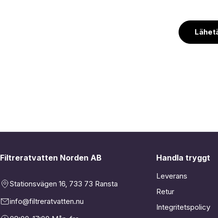
Lähetä
Filtreratvatten Norden AB
Handla tryggt
Leverans
Stationsvägen 16, 733 73 Ransta
Retur
info@filtreratvatten.nu
Integritetspolicy