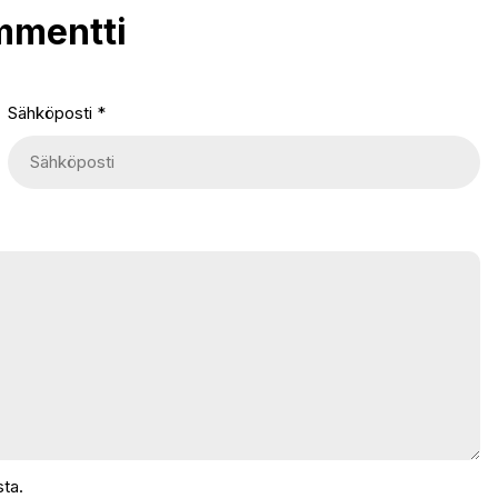
mmentti
Sähköposti
*
ta.