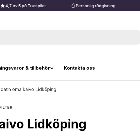
4,7 av 5 på Trustpilot
Personlig rådgivning
ingsvaror & tillbehör
Kontakta oss
datin oma kaivo Lidköping
ILTER
aivo Lidköping