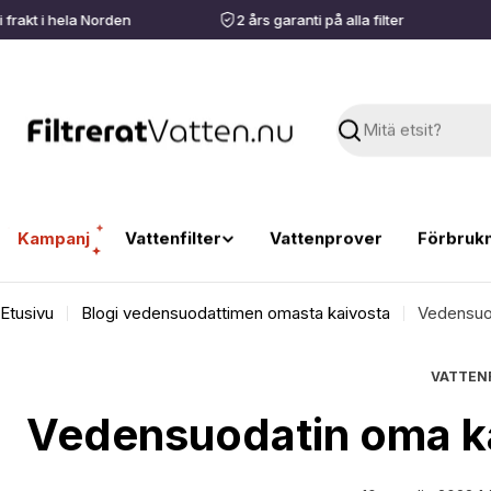
Siirry
frakt i hela Norden
2 års garanti på alla filter
sisältöön
Haku
Kampanj
Vattenfilter
Vattenprover
Förbrukn
Etusivu
Blogi vedensuodattimen omasta kaivosta
Vedensuo
VATTENF
Vedensuodatin oma k