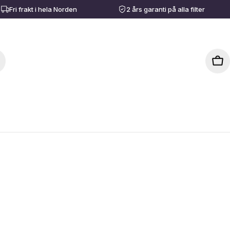
Fri frakt i hela Norden
2 års garanti på alla filter
Ost