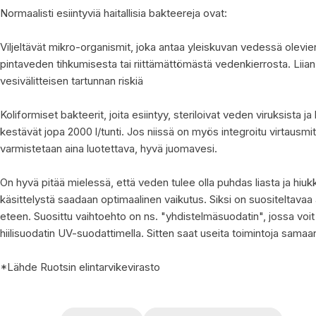
Normaalisti esiintyviä haitallisia bakteereja ovat:
Viljeltävät mikro-organismit, joka antaa yleiskuvan vedessä olev
pintaveden tihkumisesta tai riittämättömästä vedenkierrosta. Liian
vesivälitteisen tartunnan riskiä
Koliformiset bakteerit, joita esiintyy, steriloivat veden viruksista 
kestävät jopa 2000 l/tunti. Jos niissä on myös integroitu virtausmitt
varmistetaan aina luotettava, hyvä juomavesi.
On hyvä pitää mielessä, että veden tulee olla puhdas liasta ja hi
käsittelystä saadaan optimaalinen vaikutus. Siksi on suositeltav
eteen. Suosittu vaihtoehto on ns. "yhdistelmäsuodatin", jossa voit 
hiilisuodatin UV-suodattimella. Sitten saat useita toimintoja sama
*Lähde Ruotsin elintarvikevirasto