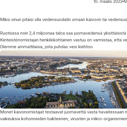
10. maalis 2022
M
Miksi sinun pitäisi olla vedensuodatin omaan kaivoon tai vedensuo
Ruotsissa noin 2,4 miljoonaa taloa saa juomavedensä yksittäisistä
Kiinteistönomistajan henkilökohtainen vastuu on varmistaa, että ve
Olemme ammattilaisia, joita puhdas vesi kiehtoo
Monet kaivonomistajat testaavat juomavettä vasta havaitessaan mu
vaikeuksia kohonneiden bakteerien, virusten ja mikro-organismien